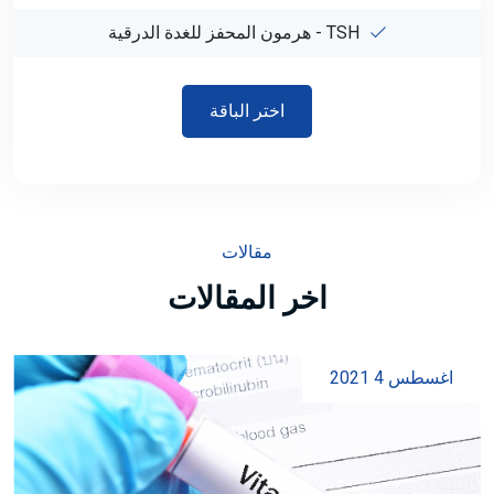
TSH - هرمون المحفز للغدة الدرقية
اختر الباقة
مقاﻻت
اخر المقالات
اغسطس 4 2021